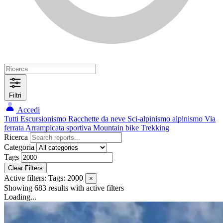
Filtri
Accedi
Tutti
Escursionismo
Racchette da neve
Sci-alpinismo
alpinismo
Via
ferrata
Arrampicata sportiva
Mountain bike
Trekking
Ricerca
Categoria
Tags
Clear Filters
Active filters:
Tags: 2000
×
Showing 683 results
with active filters
Loading...