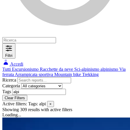
Filtri
Accedi
Tutti
Escursionismo
Racchette da neve
Sci-alpinismo
alpinismo
Via
ferrata
Arrampicata sportiva
Mountain bike
Trekking
Ricerca
Categoria
Tags
Clear Filters
Active filters:
Tags: alpi
×
Showing 309 results
with active filters
Loading...