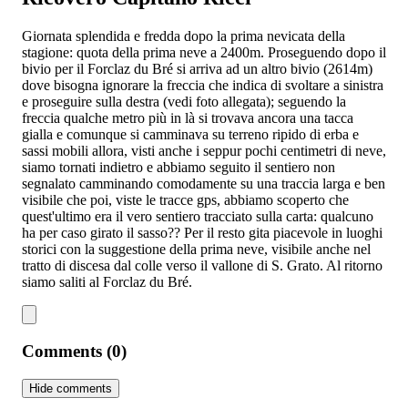
Giornata splendida e fredda dopo la prima nevicata della
stagione: quota della prima neve a 2400m. Proseguendo dopo il
bivio per il Forclaz du Bré si arriva ad un altro bivio (2614m)
dove bisogna ignorare la freccia che indica di svoltare a sinistra
e proseguire sulla destra (vedi foto allegata); seguendo la
freccia qualche metro più in là si trovava ancora una tacca
gialla e comunque si camminava su terreno ripido di erba e
sassi mobili allora, visti anche i seppur pochi centimetri di neve,
siamo tornati indietro e abbiamo seguito il sentiero non
segnalato camminando comodamente su una traccia larga e ben
visibile che poi, viste le tracce gps, abbiamo scoperto che
quest'ultimo era il vero sentiero tracciato sulla carta: qualcuno
ha per caso girato il sasso?? Per il resto gita piacevole in luoghi
storici con la suggestione della prima neve, visibile anche nel
tratto di discesa dal colle verso il vallone di S. Grato. Al ritorno
siamo saliti al Forclaz du Bré.
Comments (0)
Hide comments