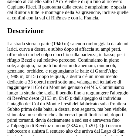
salendo al colletto sotto l'Arp Vieille e di qui fino al ricovero
Capitano Ricci. Il panorama dalla cresta è ampissimo, e spazia
dal Ruitor a tutte le montagne della Valgrisenche, incluse quelle
ai confini con la val di Rhêmes e con la Francia.
Descrizione
La strada sterrata parte (1940 m) salendo ombreggiata da alcuni
larici, curva a destra, e subito dopo si affaccia su ampi prati,
offrendoci un bel colpo d'occhio sulla partenza, in basso, per il
rifugio Bezzi e sul relativo percorso. Continuiamo in pieno
sole, a giugno, tra prati fioritissimi di anemoni, ranuncoli,
genziane, orchidee, e raggungiamo le baite di Grand'Alpe
(1988 m, 0h15') dopo le quali, a destra c'è un monumento
dedicato a 33 operai morti sotto una valanga nel tentativo di
raggiungere il Col du Mont nel gennaio del '45. Continuiamo
lungo la strada che taglia il pendio fino a raggiungere l'alpeggio
di Revéraz desot (2153 m, 0h45'): dall'alpeggio si individua
l'intaglio del Col du Mont e i resti del fabbricato sulla frontiera.
Subito prima della baita, a destra, non segnato, ma ben visibile,
si innalza un sentiero che attraverso i prati fioritissimi, dopo i
primi tornanti, devia decisamente a sud est e attraversa fino
all'alpeggio di Revéraz damon (2324 m, 1h20'). Qui occorre
imboccare a sinistra il sentiero alto che arriva dal Lago di San