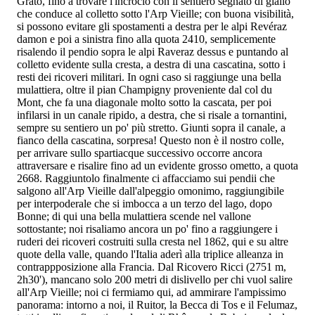
Grato, fino a trovare l'incrocio con il sentiero segnato di giallo
che conduce al colletto sotto l'Arp Vieille; con buona visibilità,
si possono evitare gli spostamenti a destra per le alpi Revéraz
damon e poi a sinistra fino alla quota 2410, semplicemente
risalendo il pendio sopra le alpi Raveraz dessus e puntando al
colletto evidente sulla cresta, a destra di una cascatina, sotto i
resti dei ricoveri militari. In ogni caso si raggiunge una bella
mulattiera, oltre il pian Champigny proveniente dal col du
Mont, che fa una diagonale molto sotto la cascata, per poi
infilarsi in un canale ripido, a destra, che si risale a tornantini,
sempre su sentiero un po' più stretto. Giunti sopra il canale, a
fianco della cascatina, sorpresa! Questo non è il nostro colle,
per arrivare sullo spartiacque successivo occorre ancora
attraversare e risalire fino ad un evidente grosso ometto, a quota
2668. Raggiuntolo finalmente ci affacciamo sui pendii che
salgono all'Arp Vieille dall'alpeggio omonimo, raggiungibile
per interpoderale che si imbocca a un terzo del lago, dopo
Bonne; di qui una bella mulattiera scende nel vallone
sottostante; noi risaliamo ancora un po' fino a raggiungere i
ruderi dei ricoveri costruiti sulla cresta nel 1862, qui e su altre
quote della valle, quando l'Italia aderì alla triplice alleanza in
contrappposizione alla Francia. Dal Ricovero Ricci (2751 m,
2h30'), mancano solo 200 metri di dislivello per chi vuol salire
all'Arp Vieille; noi ci fermiamo qui, ad ammirare l'ampissimo
panorama: intorno a noi, il Ruitor, la Becca di Tos e il Felumaz,