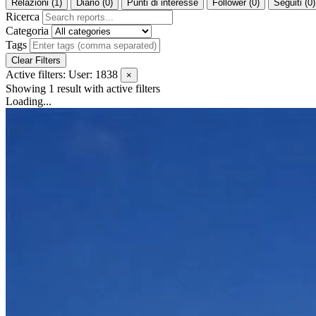
Relazioni (1)
Diario (0)
Punti di interesse
Follower (0)
Seguiti (0)
Ricerca
Categoria
Tags
Clear Filters
Active filters:
User: 1838
×
Showing 1 result
with active filters
Loading...