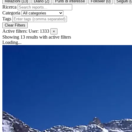
Relazioni (13)
Diario (2)
Punti di interesse
Follower (0)
Seguiti (
Ricerca
Categoria
Tags
Clear Filters
Active filters:
User: 1333
×
Showing 13 results
with active filters
Loading...