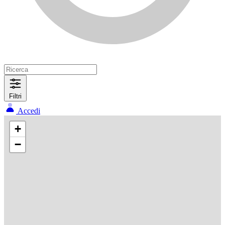
Filtri
Accedi
+
−