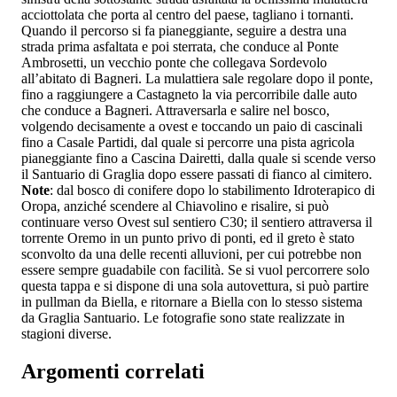
acciottolata che porta al centro del paese, tagliano i tornanti.
Quando il percorso si fa pianeggiante, seguire a destra una
strada prima asfaltata e poi sterrata, che conduce al Ponte
Ambrosetti, un vecchio ponte che collegava Sordevolo
all’abitato di Bagneri. La mulattiera sale regolare dopo il ponte,
fino a raggiungere a Castagneto la via percorribile dalle auto
che conduce a Bagneri. Attraversarla e salire nel bosco,
volgendo decisamente a ovest e toccando un paio di cascinali
fino a Casale Partidi, dal quale si percorre una pista agricola
pianeggiante fino a Cascina Dairetti, dalla quale si scende verso
il Santuario di Graglia dopo essere passati di fianco al cimitero.
Note
: dal bosco di conifere dopo lo stabilimento Idroterapico di
Oropa, anziché scendere al Chiavolino e risalire, si può
continuare verso Ovest sul sentiero C30; il sentiero attraversa il
torrente Oremo in un punto privo di ponti, ed il greto è stato
sconvolto da una delle recenti alluvioni, per cui potrebbe non
essere sempre guadabile con facilità. Se si vuol percorrere solo
questa tappa e si dispone di una sola autovettura, si può partire
in pullman da Biella, e ritornare a Biella con lo stesso sistema
da Graglia Santuario. Le fotografie sono state realizzate in
stagioni diverse.
Argomenti correlati