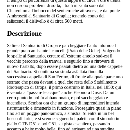
Il tempo di percorrenza di questa tappa è di circa 4 ore e trenta,
non ci sono problemi di sorta; i tratti in salita sono dal
Chiavolino all'imbocco del sentiero che attraversa, e dal ponte
Ambrosetti al Santuario di Graglia; tenendo conto dei
saliscendi il dislivello è di circa 500 metri.
Descrizione
Salire al Santuario di Oropa e parcheggiare l’auto intorno al
grande prato antistante i cancelli (Prato delle Oche). Volgendo
le spalle al Santuario, cercare all’estremo angolo sud-est il
vecchio percorso della tranvia, e seguirlo fino a ritrovare di
nuovo l’asfalto, dopo essere passati dietro ad una delle cappelle
del Santuario. Si continua su strada asfaltata fino alla
successiva cappella di San Fermo, di fronte alla quale parte uno
sterrato che passa davanti a quel che resta dello Stabilimento
Idroterapico di Oropa, il primo costruito in Italia, nel 1850; qui
è venuta a "passare le acque" anche Eleonora Duse. Da un
certo punto in poi fu abbandonato, e poi saccheggiato e
incendiato. Sembra ora che un gruppo di imprenditori intenda
ristrutturarlo e rimetterlo in funzione. Proseguire quasi in piano
fino ad un poggio panoramico, a sinistra. Si entra in un bel
bosco di larici, e si scende seguendo i paletti con il simbolo in
giallo GTB D51 e poi C51, su pista e sentiero, passando
accanto a baite molto belle, fino ad arrivare ad una stradina