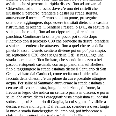
asfaltata che si percorre in ripida discesa fino ad arrivare al
Chiavolino, ad un incrocio, dove c’è uno dei cartelli che
illustrano il percorso: prendere e destra su strada sterrata,
attraversare il torrente Oremo su di un ponte, proseguire
salendo e raggiungere, dopo essere transitati dietro una cascina
ristrutturata di recente, il Sentiero Frassati, o D41, da seguire in
salita, anche ripida, fino ad un cippo triangolare ed una
panchina. Continuare la salita per poco, poi subito dopo
l’incrocio con il percorso C30 che proviene da destra, prendere
a sinistra il sentiero che attraversa fino a quel che resta della
pineta Frassati. Questo sentiero diviene poi un po’ più ampio;
sia seguendo il C30, che i segni della GtB, si raggiunge una
strada sterrata a traffico limitato, che scende in mezzo a bei
pascoli e stupendi cascinali, con ampi panorami sul Biellese,
fino a raggiungere la strada asfaltata dietro il Santuario di San
Grato, visitato dal Carducci, come recita una lapide sulla
facciata della chiesa; c’è un pilone da cui è possibile attingere
acqua. Per salire al Santuario attraversare la strada asfaltata e
cercare alla vostra destra, lungo la recinzione, di fronte, la
freccia in legno che indica un sentiero prima in discesa, e poi in
salita, che arriva dietro i caseggiati; vista ampissima sui paesini
sottostanti, sul Santuario di Graglia, la cui sagoma è visibile a
destra, e sulle montagne. Dal Santuario, scendere a ovest lungo
la nuova strada fiancheggiata da lampioni, poi imboccare a
sinistra della sottostante strada asfaltata la bellissima mulattiera