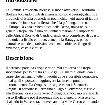
Introduzione
La Grande Traversata Biellese si snoda attraverso il territorio
Biellese toccando punti di interesse storico e paesaggistico. La
provincia di Biella possiede in pochi chilometri quadrati luoghi
di notevole interesse: la Serra, che è la più lunga morena
d’Europa, la zona archeologica della Bessa, unica nel suo
genere, Oropa, che è uno dei santuari mariani più importanti
delle Alpi, il Ricetto di Candelo, anch’esso complesso di questo
tipo unico a livello europeo, e ancora la Baraggia, parco
naturale e una delle rarissime zone mai coltivate, il lago di
Viverone, castelli e musei.
Descrizione
Il percorso parte da Oropa e dopo 250 km torna ad Oropa,
snodandosi per lo più tra i 400 e gli 800 metri di quota, con 18
tappe che terminano tutte in luoghi dove è possibile pernottare,
o dai quali si possono raggiungere facilmente punti di
pernottamento. Da Oropa si prosegue verso il Santuario di
Graglia, si percorre la Serra fino al lago di Viverone, si risale
alla Burcina, ci si sposta verso Zumaglia, si toccano le risaie del
basso Biellese e poi si prosegue fino ai vigneti di Masserano,
risalendo in Valsessera, attraversando la valle Cervo e tornando