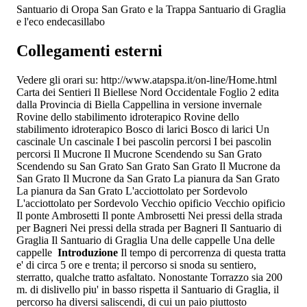
Santuario di Oropa San Grato e la Trappa Santuario di Graglia
e l'eco endecasillabo
Collegamenti esterni
Vedere gli orari su: http://www.atapspa.it/on-line/Home.html
Carta dei Sentieri Il Biellese Nord Occidentale Foglio 2 edita
dalla Provincia di Biella Cappellina in versione invernale
Rovine dello stabilimento idroterapico Rovine dello
stabilimento idroterapico Bosco di larici Bosco di larici Un
cascinale Un cascinale I bei pascolin percorsi I bei pascolin
percorsi Il Mucrone Il Mucrone Scendendo su San Grato
Scendendo su San Grato San Grato San Grato Il Mucrone da
San Grato Il Mucrone da San Grato La pianura da San Grato
La pianura da San Grato L'acciottolato per Sordevolo
L'acciottolato per Sordevolo Vecchio opificio Vecchio opificio
Il ponte Ambrosetti Il ponte Ambrosetti Nei pressi della strada
per Bagneri Nei pressi della strada per Bagneri Il Santuario di
Graglia Il Santuario di Graglia Una delle cappelle Una delle
cappelle
Introduzione
Il tempo di percorrenza di questa tratta
e' di circa 5 ore e trenta; il percorso si snoda su sentiero,
sterratto, qualche tratto asfaltato. Nonostante Torrazzo sia 200
m. di dislivello piu' in basso rispetta il Santuario di Graglia, il
percorso ha diversi saliscendi, di cui un paio piuttosto