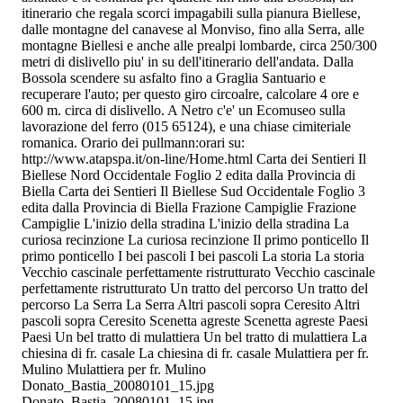
itinerario che regala scorci impagabili sulla pianura Biellese,
dalle montagne del canavese al Monviso, fino alla Serra, alle
montagne Biellesi e anche alle prealpi lombarde, circa 250/300
metri di dislivello piu' in su dell'itinerario dell'andata. Dalla
Bossola scendere su asfalto fino a Graglia Santuario e
recuperare l'auto; per questo giro circoalre, calcolare 4 ore e
600 m. circa di dislivello. A Netro c'e' un Ecomuseo sulla
lavorazione del ferro (015 65124), e una chiase cimiteriale
romanica. Orario dei pullmann:orari su:
http://www.atapspa.it/on-line/Home.html Carta dei Sentieri Il
Biellese Nord Occidentale Foglio 2 edita dalla Provincia di
Biella Carta dei Sentieri Il Biellese Sud Occidentale Foglio 3
edita dalla Provincia di Biella Frazione Campiglie Frazione
Campiglie L'inizio della stradina L'inizio della stradina La
curiosa recinzione La curiosa recinzione Il primo ponticello Il
primo ponticello I bei pascoli I bei pascoli La storia La storia
Vecchio cascinale perfettamente ristrutturato Vecchio cascinale
perfettamente ristrutturato Un tratto del percorso Un tratto del
percorso La Serra La Serra Altri pascoli sopra Ceresito Altri
pascoli sopra Ceresito Scenetta agreste Scenetta agreste Paesi
Paesi Un bel tratto di mulattiera Un bel tratto di mulattiera La
chiesina di fr. casale La chiesina di fr. casale Mulattiera per fr.
Mulino Mulattiera per fr. Mulino
Donato_Bastia_20080101_15.jpg
Donato_Bastia_20080101_15.jpg