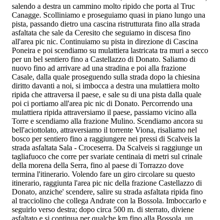
salendo a destra un cammino molto ripido che porta al Truc
Canagge. Scolliniamo e proseguiamo quasi in piano lungo una
pista, passando dietro una cascina ristrutturata fino alla strada
asfaltata che sale da Ceresito che seguiamo in discesa fino
all'area pic nic. Continuiamo su pista in direzione di Cascina
Poneira e poi scendiamo su mulattiera lastricata tra muri a secco
per un bel sentiero fino a Castellazzo di Donato. Saliamo di
nuovo fino ad arrivare ad una stradina e poi alla frazione
Casale, dalla quale proseguendo sulla strada dopo la chiesina
diritto davanti a noi, si imbocca a destra una mulattiera molto
ripida che attraversa il paese, e sale su di una pista dalla quale
poi ci portiamo all'area pic nic di Donato. Percorrendo una
mulattiera ripida attraversiamo il paese, passiamo vicino alla
Torre e scendiamo alla frazione Mulino. Scendiamo ancora su
bell'aciottolato, attraversiamo il torrente Viona, risaliamo nel
bosco per sentiero fino a raggiungere nei pressi di Scalveis la
strada asfaltata Sala - Croceserra. Da Scalveis si raggiunge un
tagliafuoco che corre per svariate centinaia di metri sul crinale
della morena della Serra, fino al paese di Torrazzo dove
termina l'itinerario. Volendo fare un giro circolare su questo
itinerario, raggiunta l'area pic nic della frazione Castellazzo di
Donato, anziche' scendere, salire su strada asfaltata ripida fino
al tracciolino che collega Andrate con la Bossola. Imboccarlo e
seguirlo verso destra; dopo circa 500 m. di sterrato, diviene
asfaltato e si continua per qualche km fino alla Bossola, un