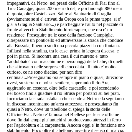
impegnativi, da Netro, nei pressi delle Officine di Fiai fino al
Truc Canagge, quasi 200 metri di dsl, e poi fino agli 880 metri
di quota, oltre Castellazzo. Salire al Santuario di Graglia
(ovviamente se si e' arrivati da Oropa con la prima tappa, si e'
gia' a Graglia Santuario...) e parcheggiare l'auto nel piazzale di
fronte al vecchio Stabilimento Idroterapico, che ora e' un
residence. Proseguire tra le case della frazione Campiglie,
oltrepassare un ponticello ed attraversare la strada che conduce
alla Bossola, finendo su di una piccola piazzetta con fontana.
Infilarsi nella stradina, tra le case, prima in leggera discesa, e
poi in piano. Si incontra una casa il cui muretto e' tutto
"addobbato" con macchinine e personaggi delle fiabe, di quelli
che si trovano nelle sorprese di cioccolata...Il tutto e' molto
curioso, ce ne sono diecine, per non dire
centinaia...Proseguiamo ora sempre in piano o quasi, direzione
ovest, su sterrato e poi su sentiero, superando il rio Ara,
aggirando un costone, oltre belle cascatelle, e poi scendendo
nel bosco fino a guadare il rio Strusa per portarci su bei prati.
Incrociamo la strada asfaltata che scende a Netro e la seguiamo
in discesa; incontriamo un'area attrezzata, e proseguiamo fin
quasi a Netro, dove un tabellone ci spiega la storia delle
Officine Fiai. Netro e' famosa nel Biellese per le sue officine
dove fin dai tempi piu' antichi si producevano attrezzi in ferro
per l'agricoltura e la carpenteria. Ancora oggi e' in funzione uno
stabilimento. Poco oltre il tabellone, invertire il senso di marcia,