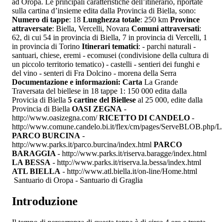
ad Oropa. Le principali caratteristiche dell’itinerario, riportate
sulla cartina d’insieme edita dalla Provincia di Biella, sono:
Numero di tappe
: 18
Lunghezza totale
: 250 km
Province
attraversate
: Biella, Vercelli, Novara
Comuni attraversati
:
62, di cui 54 in provincia di Biella, 7 in provincia di Vercelli, 1
in provincia di Torino
Itinerari tematici
: - parchi naturali -
santuari, chiese, eremi - ecomusei (condivisione della cultura di
un piccolo territorio tematico) - castelli - sentieri dei funghi e
del vino - senteri di Fra Dolcino - morena della Serra
Documentazione e informazioni: Carta
La Grande
Traversata del biellese in 18 tappe 1: 150 000 edita dalla
Provicia di Biella
5 cartine del Biellese
al 25 000, edite dalla
Provincia di Biella
OASI ZEGNA
-
http://www.oasizegna.com/
RICETTO DI CANDELO
-
http://www.comune.candelo.bi.it/flex/cm/pages/ServeBLOB.php/L
PARCO BURCINA
-
http://www.parks.it/parco.burcina/index.html
PARCO
BARAGGIA
- http://www.parks.it/riserva.baragge/index.html
LA BESSA
- http://www.parks.it/riserva.la.bessa/index.html
ATL BIELLA
- http://www.atl.biella.it/on-line/Home.html
Santuario di Oropa - Santuario di Graglia
Introduzione